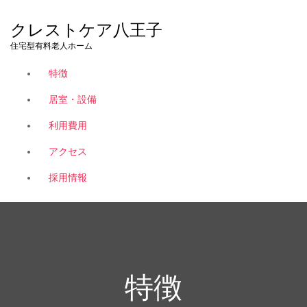
コ
ン
クレストケア八王子
テ
住宅型有料老人ホーム
ン
ツ
特徴
へ
ス
居室・設備
キ
利用費用
ッ
プ
アクセス
採用情報
特徴